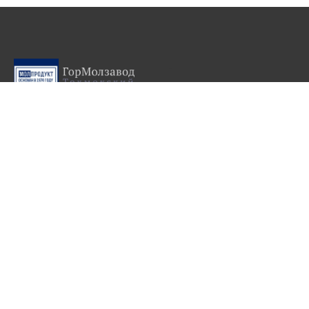
-
© Токмокский
ГорМолзавод
Главная
Сыр
О нас
Сырный продукт
Партнерство
Плавленный продукт
Где купить
Творожный продукт
Контакты
Сливки замороженные