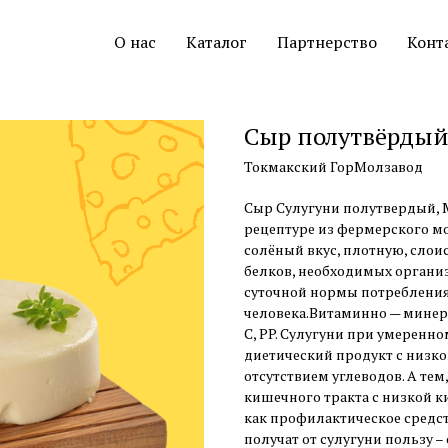
О нас
Каталог
Партнерство
Конт
Сыр полутвёрдый
Токмакский ГорМолзавод
Сыр Сулугуни полутвердый, М
рецептуре из фермерского м
солёный вкус, плотную, слои
белков, необходимых организ
суточной нормы потребления,
человека.Витаминно — минераль
C, PP. Сулугуни при умеренн
диетический продукт с низк
отсутствием углеводов. А тем
кишечного тракта с низкой к
как профилактическое средс
получат от сулугуни пользу 