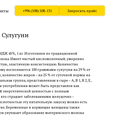
акты
+996 (508) 508-131
Запросить прайс
 Сулугуни
ДЖ 45%, 1 кг. Изготовлен по традиционной
олока. Имеет чистый кисломолочный, умеренно
стую, эластичную консистенцию. Количество
му восполняется 100 граммами сулугуни на 29 % от
 количество жиров – на 25 % от суточной нормы на
ная группа, представленная в сыре – A, B 1, B 2, E,
ом употреблении может быть представлен как
ой энергетической ценностью с полным
, кто страдает заболеваниями желудочно –
ислотностью эту питательную закуску можно есть
тво. Беременные и кормящие женщины также
– он улучшает образование материнского молока