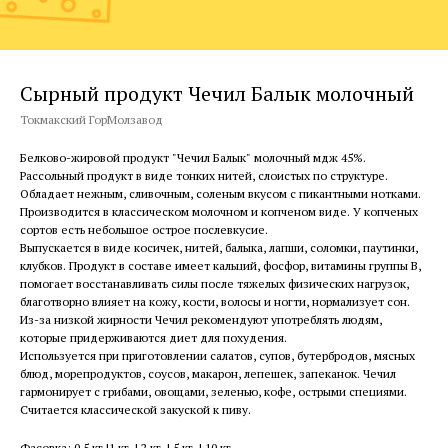
Сырный продукт Чечил Балык молочный
Токмакский ГорМолзавод
Белково-жировой продукт "Чечил Балык" молочный мдж 45%.
Рассольный продукт в виде тонких нитей, слоистых по структуре.
Обладает нежным, сливочным, соленым вкусом с пикантными нотками.
Производится в классическом молочном и копченом виде. У копченых
сортов есть небольшое острое послевкусие.
Выпускается в виде косичек, нитей, балыка, лапши, соломки, паутинки,
клубков. Продукт в составе имеет кальций, фосфор, витамины группы В,
помогает восстанавливать силы после тяжелых физических нагрузок,
благотворно влияет на кожу, кости, волосы и ногти, нормализует сон.
Из-за низкой жирности Чечил рекомендуют употреблять людям,
которые придерживаются диет для похудения.
Используется при приготовлении салатов, супов, бутербродов, мясных
блюд, морепродуктов, соусов, макарон, лепешек, запеканок. Чечил
гармонирует с грибами, овощами, зеленью, кофе, острыми специями.
Считается классической закуской к пиву.
Фасовка: 0,5 кг |1 кг. | 2 кг. | 5 кг. | 10 кг.